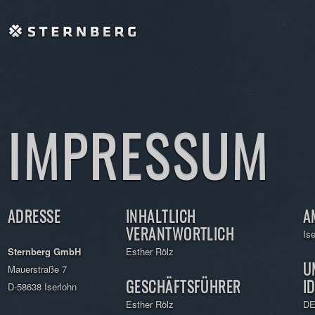
IMPRESSUM
ADRESSE
INHALTLICH
A
VERANTWORTLICH
Is
Sternberg GmbH
Esther Rölz
U
Mauerstraße 7
GESCHÄFTSFÜHRER
I
D-58638 Iserlohn
Esther Rölz
DE